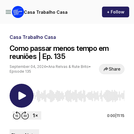
+ Follow
Casa Trabalho Casa
Casa Trabalho Casa
Como passar menos tempo em
reuniões | Ep. 135
September 04, 2024
•
Ana Relvas & Rute Brito
•
Share
Episode 135
Use Left/Right to seek, Home/End to jump to st
0:00
|
11:15