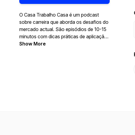
O Casa Trabalho Casa é um podcast
sobre carreira que aborda os desafios do
mercado actual. São episódios de 10-15
minutos com dicas práticas de aplicação
real para profissionais que querem
Show More
quebrar o ciclo casa-trabalho-casa e
construir um percurso de sucesso
equilibrado.