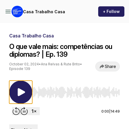
+ Follow
Casa Trabalho Casa
Casa Trabalho Casa
O que vale mais: competências ou
diplomas? | Ep. 139
October 02, 2024
•
Ana Relvas & Rute Brito
•
Share
Episode 139
Use Left/Right to seek, Home/End to jump to st
0:00
|
14:49