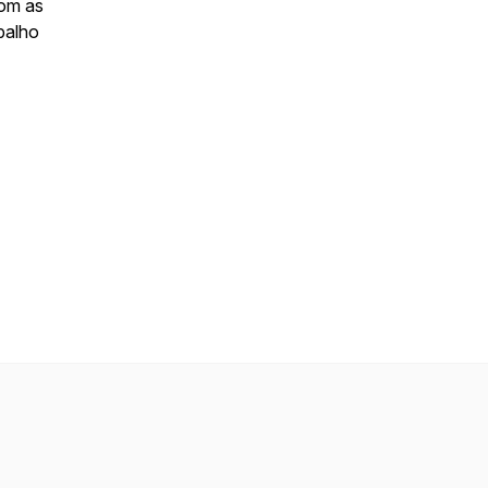
com as
balho