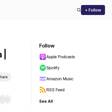
+ Follow
Follow
 |
Apple Podcasts
Spotify
hare
Amazon Music
RSS Feed
See All
r end. Hold shift to jump forward or backward.