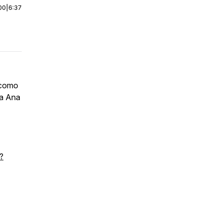
00
|
6:37
 como
 a Ana
?