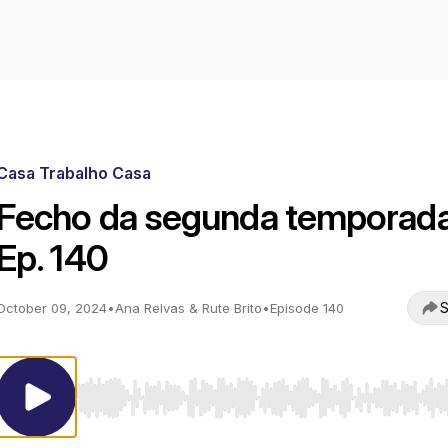
Casa Trabalho Casa
Fecho da segunda temporada
Ep. 140
S
October 09, 2024
•
Ana Relvas & Rute Brito
•
Episode 140
Use Left/Right to seek, Home/End to jump to start o