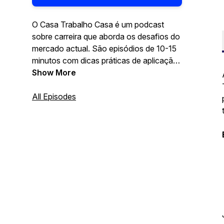
O Casa Trabalho Casa é um podcast
sobre carreira que aborda os desafios do
mercado actual. São episódios de 10-15
minutos com dicas práticas de aplicação
real para profissionais que querem
Show More
quebrar o ciclo casa-trabalho-casa e
construir um percurso de sucesso
All Episodes
equilibrado.